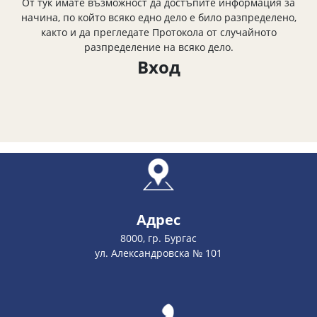
От тук имате възможност да достъпите информация за
начина, по който всяко едно дело е било разпределено,
както и да прегледате Протокола от случайното
разпределение на всяко дело.
Вход
Адрес
8000, гр. Бургас
ул. Александровска № 101