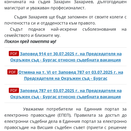
кончината на съдия Захарин Захариев, дългогодишен
магистрат и уважаван професионалист.
Съдия Захариев ще бъде запомнен от своите колеги с
почтеността си и отдадеността към правото.
Съдът поднася най-искрени съболезнования на
семейството и близките му.
Поклон пред паметта му!
Заповед 914 от 30.07.2025 г. на Председателя на
Окръжен съд - Бургас относно съдебната ваканция
Отмяна на т. VI от Заповед 787 от 03.07.2025 г. на
Председателя на Окръжен съд - Бургас
Заповед 787 от 03.07.2025 г. на Председателя на
Окръжен съд - Бургас относно съдебната ваканция
Уважаеми потребители на Единния портал за
електронно правосъдие (ЕПЕП), Правилата за достъп до
електронни съдебни дела в Единния портал за електронно
правосъдие на Висшия съдебен съвет (приети с решение