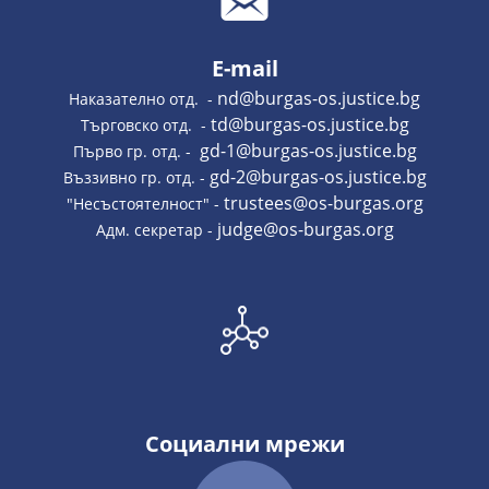
E-mail
nd@burgas-os.justice.bg
Наказателно отд. -
td@burgas-os.justice.bg
Търговско отд. -
gd-1@burgas-os.justice.bg
Първо гр. отд. -
gd-2@burgas-os.justice.bg
Въззивно гр. отд. -
trustees@os-burgas.org
"Несъстоятелност" -
judge@os-burgas.org
Адм. секретар -
Социални мрежи