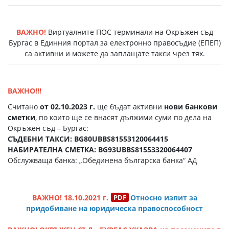
ВАЖНО!
Виртуалните ПОС терминали на Окръжен съд
Бургас в Единния портал за електронно правосъдие (EПЕП)
са активни и можете да заплащате такси чрез тях.
ВАЖНО!!!
Считано
от 02.10.2023 г.
ще бъдат активни
нови банкови
сметки
, по които ще се внасят дължими суми по дела на
Окръжен съд – Бургас:
СЪДЕБНИ ТАКСИ: BG80UBBS81553120064415
НАБИРАТЕЛНА СМЕТКА: BG93UBBS81553320064407
Обслужваща банка: „Обединена българска банка“ АД
ВАЖНО! 18.10.2021 г.
Относно изпит за
придобиване на юридическа правоспособност