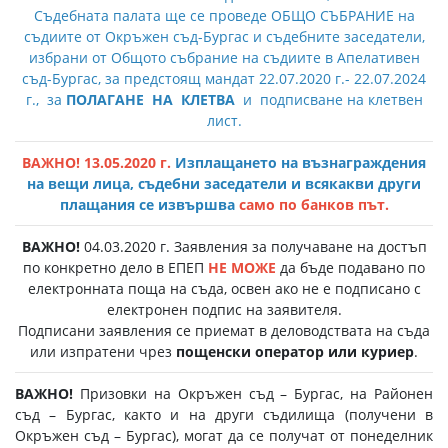
Съдебната палата ще се проведе ОБЩО СЪБРАНИЕ на
съдиите от Окръжен съд-Бургас и съдебните заседатели,
избрани от Общото събрание на съдиите в Апелативен
съд-Бургас, за предстоящ мандат 22.07.2020 г.- 22.07.2024
г., за
ПОЛАГАНЕ НА КЛЕТВА
и подписване на клетвен
лист.
ВАЖНО! 13.05.2020 г.
Изплащането на възнаграждения
на вещи лица, съдебни заседатели и всякакви други
плащания се извършва
само по банков път.
ВАЖНО!
04.03.2020 г. Заявления за получаване на достъп
по конкретно дело в ЕПЕП
НЕ МОЖЕ
да бъде подавано по
електронната поща на съда, освен ако не е подписано с
електронен подпис на заявителя.
Подписани заявления се приемат в деловодствата на съда
или изпратени чрез
пощенски оператор или куриер
.
ВАЖНО!
Призовки на Окръжен съд – Бургас, на Районен
съд – Бургас, както и на други съдилища (получени в
Окръжен съд – Бургас), могат да се получат от понеделник