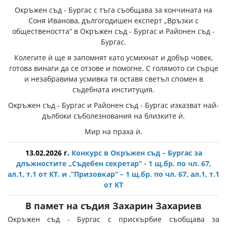
Окръжен съд - Бургас с тъга съобщава за кончината на
Соня Иванова, дългогодишен експерт „Връзки с
обществеността“ в Окръжен съд - Бургас и Районен съд -
Бургас.
Колегите ѝ ще я запомнят като усмихнат и добър човек,
готова винаги да се отзове и помогне. С голямото си сърце
и незабравима усмивка тя оставя светъл спомен в
съдебната институция.
Окръжен съд - Бургас и Районен съд - Бургас изказват най-
дълбоки съболезнования на близките ѝ.
Мир на праха ѝ.
13.02.2026 г.
Конкурс в Окръжен съд – Бургас за
длъжностите „Съдебен секретар“ - 1 щ.бр. по чл. 67,
ал.1, т.1 от КТ. и .“Призовкар“ – 1 щ.бр. по чл. 67, ал.1, т.1
от КТ
В памет на съдия Захарин Захариев
Окръжен съд - Бургас с прискърбие съобщава за