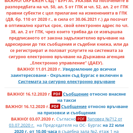
ВАЖНО! ОКРЪЖЕН СЪД - БУРГАС УКАЗВА на посочените в
разпоредбата на чл. 50, ал. 5 от ГПК и чл. 52, ал. 2 от ГПК
правни субекти с цел прилагане на измененията в ГПК
(ДВ, бр. 110 от 2020 г., в сила от 30.06.2021 г.) да посочат
в оптимално кратък срок, свой електронен адрес по чл.
38, ал. 2 от ГПК, чрез които трябва да се извършва
предписаното от закона задължително връчване на
адресирани до тях съобщения и съдебни книжа, или да
се регистрират и ползват услугите на системата за
сигурно електронно връчване на Държавна агенция
„Електронно управление“ (ДАЕУ).
ВАЖНО! 11.01.2020 г.
Уведомление до всички
заинтересовани - Окръжен съд Бургас е включен в
Системата за
сигурно електронно връчване
ВАЖНО! 16.12.2020 г.
Съобщение
относно внасяне
на такси
ВАЖНО! 16.12.2020 г.
Съобщение
относно връчване
на призовки и съобщения
ВАЖНО! 03.07.2020 г.
Съгласно
Заповед №712 от
03.07.2020 г.
на Председателя на ОС- Бургас
н
а 22 юли
2020 г. от 10.00
часа
в съдебна зала №2, етаж 1 на