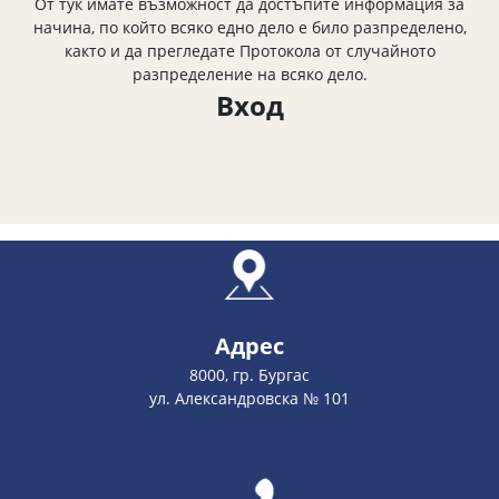
От тук имате възможност да достъпите информация за
начина, по който всяко едно дело е било разпределено,
както и да прегледате Протокола от случайното
разпределение на всяко дело.
Вход
Адрес
8000, гр. Бургас
ул. Александровска № 101