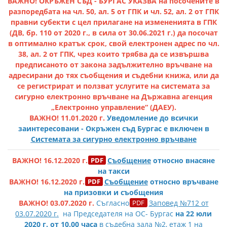
ВАЖНО! ОКРЪЖЕН СЪД - БУРГАС УКАЗВА на посочените в
разпоредбата на чл. 50, ал. 5 от ГПК и чл. 52, ал. 2 от ГПК
правни субекти с цел прилагане на измененията в ГПК
(ДВ, бр. 110 от 2020 г., в сила от 30.06.2021 г.) да посочат
в оптимално кратък срок, свой електронен адрес по чл.
38, ал. 2 от ГПК, чрез които трябва да се извършва
предписаното от закона задължително връчване на
адресирани до тях съобщения и съдебни книжа, или да
се регистрират и ползват услугите на системата за
сигурно електронно връчване на Държавна агенция
„Електронно управление“ (ДАЕУ).
ВАЖНО! 11.01.2020 г.
Уведомление до всички
заинтересовани - Окръжен съд Бургас е включен в
Системата за
сигурно електронно връчване
ВАЖНО! 16.12.2020 г.
Съобщение
относно внасяне
на такси
ВАЖНО! 16.12.2020 г.
Съобщение
относно връчване
на призовки и съобщения
ВАЖНО! 03.07.2020 г.
Съгласно
Заповед №712 от
03.07.2020 г.
на Председателя на ОС- Бургас
н
а 22 юли
2020 г. от 10.00
часа
в съдебна зала №2, етаж 1 на