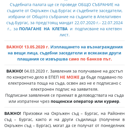
Съдебната палата ще се проведе ОБЩО СЪБРАНИЕ на
съдиите от Окръжен съд-Бургас и съдебните заседатели,
избрани от Общото събрание на съдиите в Апелативен
съд-Бургас, за предстоящ мандат 22.07.2020 г.- 22.07.2024
г., за
ПОЛАГАНЕ НА КЛЕТВА
и подписване на клетвен
лист.
ВАЖНО! 13.05.2020 г.
Изплащането на възнаграждения
на вещи лица, съдебни заседатели и всякакви други
плащания се извършва
само по банков път.
ВАЖНО!
04.03.2020 г. Заявления за получаване на достъп
по конкретно дело в ЕПЕП
НЕ МОЖЕ
да бъде подавано по
електронната поща на съда, освен ако не е подписано с
електронен подпис на заявителя.
Подписани заявления се приемат в деловодствата на съда
или изпратени чрез
пощенски оператор или куриер
.
ВАЖНО!
Призовки на Окръжен съд – Бургас, на Районен
съд – Бургас, както и на други съдилища (получени в
Окръжен съд – Бургас), могат да се получат от понеделник