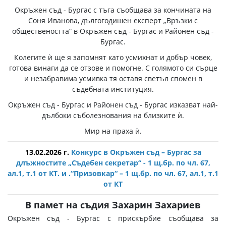
Окръжен съд - Бургас с тъга съобщава за кончината на
Соня Иванова, дългогодишен експерт „Връзки с
обществеността“ в Окръжен съд - Бургас и Районен съд -
Бургас.
Колегите ѝ ще я запомнят като усмихнат и добър човек,
готова винаги да се отзове и помогне. С голямото си сърце
и незабравима усмивка тя оставя светъл спомен в
съдебната институция.
Окръжен съд - Бургас и Районен съд - Бургас изказват най-
дълбоки съболезнования на близките ѝ.
Мир на праха ѝ.
13.02.2026 г.
Конкурс в Окръжен съд – Бургас за
длъжностите „Съдебен секретар“ - 1 щ.бр. по чл. 67,
ал.1, т.1 от КТ. и .“Призовкар“ – 1 щ.бр. по чл. 67, ал.1, т.1
от КТ
В памет на съдия Захарин Захариев
Окръжен съд - Бургас с прискърбие съобщава за