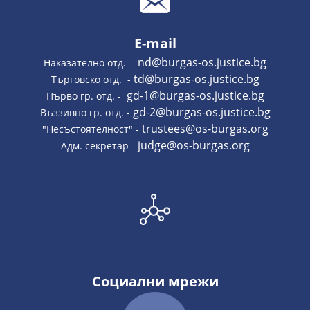
E-mail
nd@burgas-os.justice.bg
Наказателно отд. -
td@burgas-os.justice.bg
Търговско отд. -
gd-1@burgas-os.justice.bg
Първо гр. отд. -
gd-2@burgas-os.justice.bg
Въззивно гр. отд. -
trustees@os-burgas.org
"Несъстоятелност" -
judge@os-burgas.org
Адм. секретар -
Социални мрежи