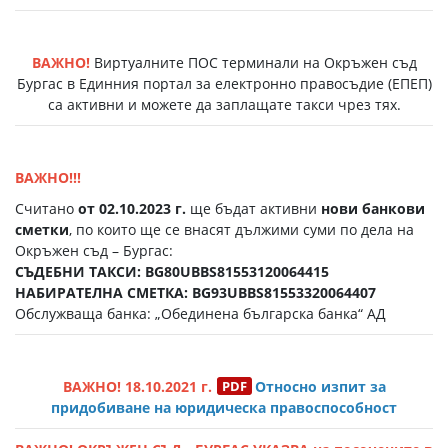
ВАЖНО!
Виртуалните ПОС терминали на Окръжен съд
Бургас в Единния портал за електронно правосъдие (EПЕП)
са активни и можете да заплащате такси чрез тях.
ВАЖНО!!!
Считано
от 02.10.2023 г.
ще бъдат активни
нови банкови
сметки
, по които ще се внасят дължими суми по дела на
Окръжен съд – Бургас:
СЪДЕБНИ ТАКСИ: BG80UBBS81553120064415
НАБИРАТЕЛНА СМЕТКА: BG93UBBS81553320064407
Обслужваща банка: „Обединена българска банка“ АД
ВАЖНО! 18.10.2021 г.
Относно изпит за
придобиване на юридическа правоспособност