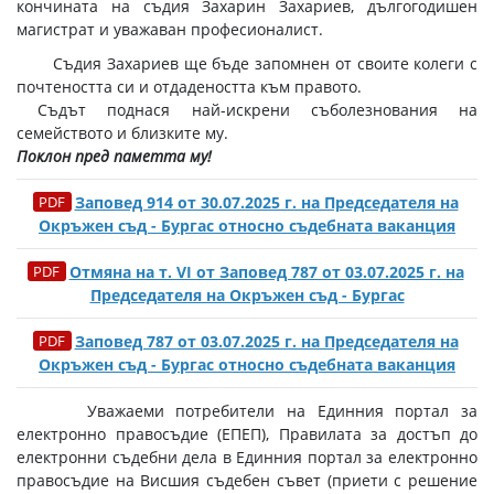
кончината на съдия Захарин Захариев, дългогодишен
магистрат и уважаван професионалист.
Съдия Захариев ще бъде запомнен от своите колеги с
почтеността си и отдадеността към правото.
Съдът поднася най-искрени съболезнования на
семейството и близките му.
Поклон пред паметта му!
Заповед 914 от 30.07.2025 г. на Председателя на
Окръжен съд - Бургас относно съдебната ваканция
Отмяна на т. VI от Заповед 787 от 03.07.2025 г. на
Председателя на Окръжен съд - Бургас
Заповед 787 от 03.07.2025 г. на Председателя на
Окръжен съд - Бургас относно съдебната ваканция
Уважаеми потребители на Единния портал за
електронно правосъдие (ЕПЕП), Правилата за достъп до
електронни съдебни дела в Единния портал за електронно
правосъдие на Висшия съдебен съвет (приети с решение