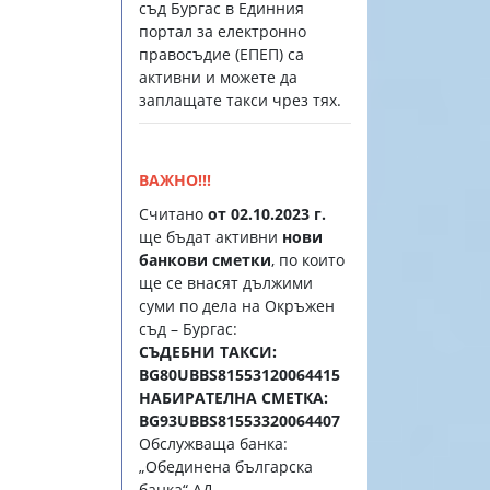
съд Бургас в Единния
портал за електронно
правосъдие (EПЕП) са
активни и можете да
заплащате такси чрез тях.
ВАЖНО!!!
Считано
от 02.10.2023 г.
ще бъдат активни
нови
банкови сметки
, по които
ще се внасят дължими
суми по дела на Окръжен
съд – Бургас:
СЪДЕБНИ ТАКСИ:
BG80UBBS81553120064415
НАБИРАТЕЛНА СМЕТКА:
BG93UBBS81553320064407
Обслужваща банка:
„Обединена българска
банка“ АД