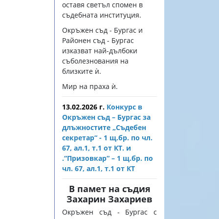
оставя светъл спомен в
съдебната институция.
Окръжен съд - Бургас и
Районен съд - Бургас
изказват най-дълбоки
съболезнования на
близките ѝ.
Мир на праха ѝ.
13.02.2026 г.
Конкурс в
Окръжен съд – Бургас за
длъжностите „Съдебен
секретар“ - 1 щ.бр. по чл.
67, ал.1, т.1 от КТ. и
.“Призовкар“ – 1 щ.бр. по
чл. 67, ал.1, т.1 от КТ
В памет на съдия
Захарин Захариев
Окръжен съд - Бургас с