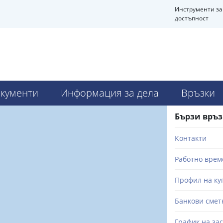
Инструменти за
достъпност
кументи
Информация за дела
Връзки
Бързи връ
Контакти
Работно врем
Профил на ку
Банкови смет
График на за