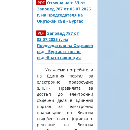
Отмяна на т. VI от
Заповед 787 от 03.07.2025
г. на Председателя на
Окръжен съд - Бургас
Заповед 787 от
03.07.2025 г. на
Председателя на Окръжен
съд - Бургас относно
съдебната ваканция
Уважаеми потребители
на Единния портал за
електронно правосъдие
(ЕПЕП), Правилата за
достъп до електронни
съдебни дела в Единния
портал за електронно
правосъдие на Висшия
съдебен съвет (приети с
решение на Висшия