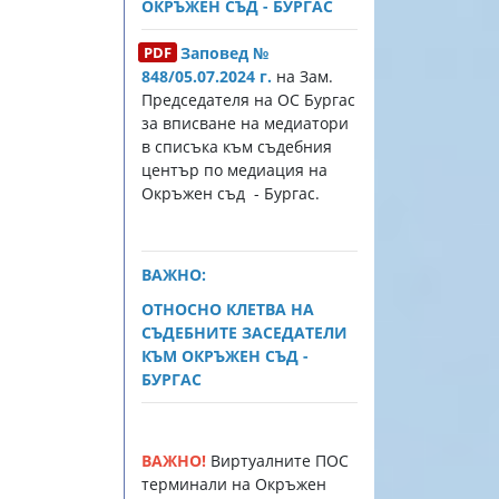
ОКРЪЖЕН СЪД - БУРГАС
Заповед №
848/05.07.2024 г.
на Зам.
Председателя на ОС Бургас
за вписване на медиатори
в списъка към съдебния
център по медиация на
Окръжен съд - Бургас.
ВАЖНО:
ОТНОСНО КЛЕТВА НА
СЪДЕБНИТЕ ЗАСЕДАТЕЛИ
КЪМ ОКРЪЖЕН СЪД -
БУРГАС
ВАЖНО!
Виртуалните ПОС
терминали на Окръжен