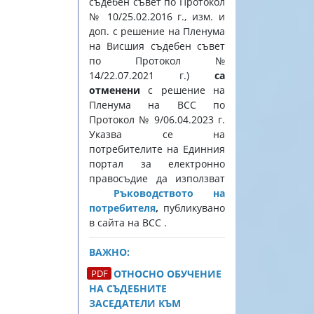
съдебен съвет по Протокол
№ 10/25.02.2016 г., изм. и
доп. с решение на Пленума
на Висшия съдебен съвет
по Протокол №
14/22.07.2021 г.)
са
отменени
с решение на
Пленума на ВСС по
Протокол № 9/06.04.2023 г.
Указва се на
потребителите на Единния
портал за електронно
правосъдие да използват
Ръководството на
потребителя
,
публикувано
в сайта на ВСС .
ВАЖНО:
ОТНОСНО ОБУЧЕНИЕ
НА СЪДЕБНИТЕ
ЗАСЕДАТЕЛИ КЪМ