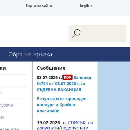
Карта на сайта
English
Обратна връзка
зки
Съобщение
03.07.2026 г.
Заповед
№724 от 03.07.2026 г.за
СЪДЕБНА ВАКАНЦИЯ
е
Резултати от проведен
конкурс и Крайно
пувача
класиране
ки
19.02.2026 г.
СПИСЪК на
допуснати/недопуснати
седанията