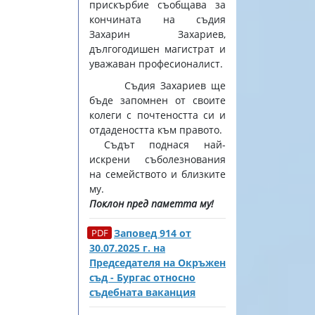
прискърбие съобщава за
кончината на съдия
Захарин Захариев,
дългогодишен магистрат и
уважаван професионалист.
Съдия Захариев ще
бъде запомнен от своите
колеги с почтеността си и
отдадеността към правото.
Съдът поднася най-
искрени съболезнования
на семейството и близките
му.
Поклон пред паметта му!
Заповед 914 от
30.07.2025 г. на
Председателя на Окръжен
съд - Бургас относно
съдебната ваканция