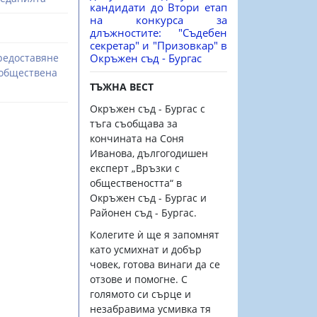
кандидати до Втори етап
на конкурса за
длъжностите: "Съдебен
секретар" и "Призовкар" в
редоставяне
Окръжен съд - Бургас
 обществена
ТЪЖНА ВЕСТ
Окръжен съд - Бургас с
тъга съобщава за
кончината на Соня
Иванова, дългогодишен
експерт „Връзки с
обществеността“ в
Окръжен съд - Бургас и
Районен съд - Бургас.
Колегите ѝ ще я запомнят
като усмихнат и добър
човек, готова винаги да се
отзове и помогне. С
голямото си сърце и
незабравима усмивка тя