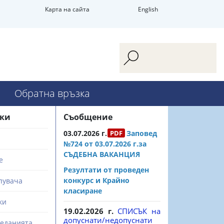
Карта на сайта
English
Обратна връзка
зки
Съобщение
03.07.2026 г.
Заповед
№724 от 03.07.2026 г.за
СЪДЕБНА ВАКАНЦИЯ
е
Резултати от проведен
конкурс и Крайно
пувача
класиране
ки
19.02.2026 г.
СПИСЪК на
допуснати/недопуснати
седанията