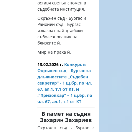
оставя светъл спомен в
съдебната институция.
Окръжен съд - Бургас и
Районен съд - Бургас
изказват най-дълбоки
съболезнования на
близките ѝ.
Мир на праха ѝ.
13.02.2026 г.
Конкурс в
Окръжен съд – Бургас за
длъжностите „Съдебен
секретар“ - 1 щ.бр. по чл.
67, ал.1, т.1 от КТ. и
.“Призовкар“ – 1 щ.бр. по
чл. 67, ал.1, т.1 от КТ
В памет на съдия
Захарин Захариев
Окръжен съд - Бургас с