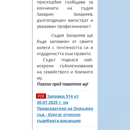
прискърбие съобщава за
кончината на съдия
Захарин Захариев,
дългогодишен магистрат и
уважаван професионалист.
Съдия Захариев ще
бъде запомнен от своите
колеги с почтеността си и
отдадеността към правото.
Съдът поднася най-
искрени съболезнования
на семейството и близките
му.
Поклон пред паметта му!
Заповед 914 от
30.07.2025 г. на
Председателя на Окръжен
съд - Бургас относно
съдебната ваканция