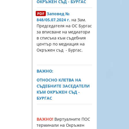
ОКРЪЖЕН СЪД - БУРГАС
Заповед №
848/05.07.2024 г.
на Зам.
Председателя на ОС Бургас
за вписване на медиатори
в списъка към съдебния
център по медиация на
Окръжен съд - Бургас.
ВАЖНО:
ОТНОСНО КЛЕТВА НА
СЪДЕБНИТЕ ЗАСЕДАТЕЛИ
КЪМ ОКРЪЖЕН СЪД -
БУРГАС
ВАЖНО!
Виртуалните ПОС
терминали на Окръжен