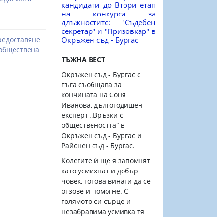
кандидати до Втори етап
на конкурса за
длъжностите: "Съдебен
секретар" и "Призовкар" в
редоставяне
Окръжен съд - Бургас
 обществена
ТЪЖНА ВЕСТ
Окръжен съд - Бургас с
тъга съобщава за
кончината на Соня
Иванова, дългогодишен
експерт „Връзки с
обществеността“ в
Окръжен съд - Бургас и
Районен съд - Бургас.
Колегите ѝ ще я запомнят
като усмихнат и добър
човек, готова винаги да се
отзове и помогне. С
голямото си сърце и
незабравима усмивка тя