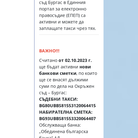
съд Бургас в Единния
портал за електронно
правосъдие (EПЕП) са
активни и можете да
заплащате такси чрез тях.
ВАЖНО!!!
Считано
от 02.10.2023 г.
ще бъдат активни
нови
банкови сметки
, по които
ще се внасят дължими
суми по дела на Окръжен
съд – Бургас:
СЪДЕБНИ ТАКСИ:
BG80UBBS81553120064415
НАБИРАТЕЛНА СМЕТКА:
BG93UBBS81553320064407
Обслужваща банка:
„Обединена българска
банка“ АД