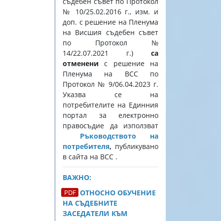
съдебен съвет по Протокол
№ 10/25.02.2016 г., изм. и
доп. с решение на Пленума
на Висшия съдебен съвет
по Протокол №
14/22.07.2021 г.)
са
отменени
с решение на
Пленума на ВСС по
Протокол № 9/06.04.2023 г.
Указва се на
потребителите на Единния
портал за електронно
правосъдие да използват
Ръководството на
потребителя
,
публикувано
в сайта на ВСС .
ВАЖНО:
ОТНОСНО ОБУЧЕНИЕ
НА СЪДЕБНИТЕ
ЗАСЕДАТЕЛИ КЪМ