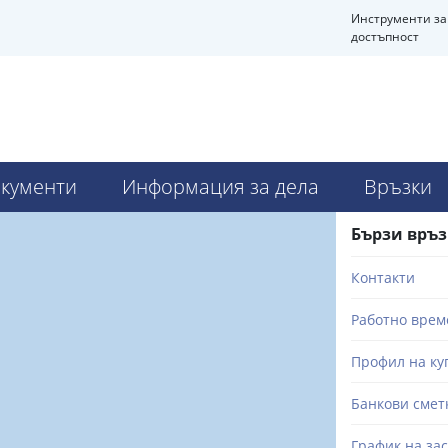
Инструменти за
достъпност
кументи
Информация за дела
Връзки
Бързи връ
Контакти
Работно врем
Профил на ку
Банкови смет
График на за