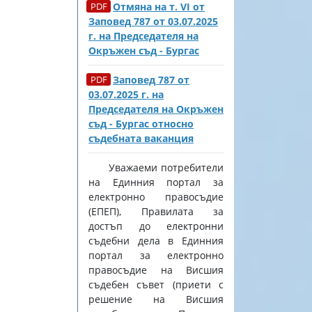
Отмяна на т. VI от
Заповед 787 от 03.07.2025
г. на Председателя на
Окръжен съд - Бургас
Заповед 787 от
03.07.2025 г. на
Председателя на Окръжен
съд - Бургас относно
съдебната ваканция
Уважаеми потребители
на Единния портал за
електронно правосъдие
(ЕПЕП), Правилата за
достъп до електронни
съдебни дела в Единния
портал за електронно
правосъдие на Висшия
съдебен съвет (приети с
решение на Висшия